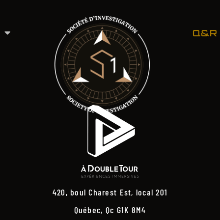
Q&R
420, boul Charest Est, local 201
Québec, Qc G1K 8M4