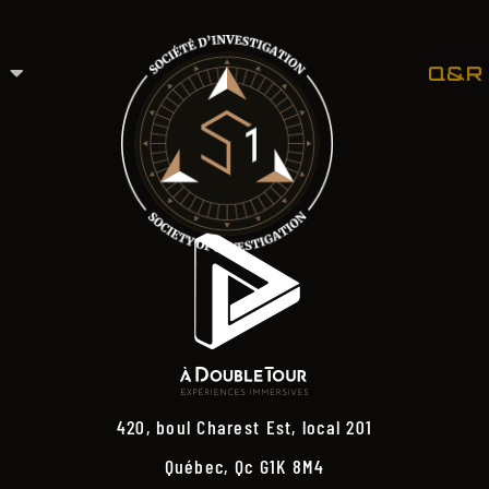
Q&R
420, boul Charest Est, local 201
Québec, Qc G1K 8M4