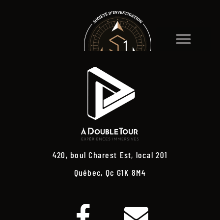
420, boul Charest Est, local 201
Québec, Qc G1K 8M4