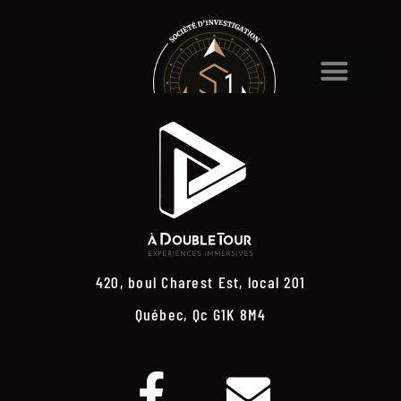
420, boul Charest Est, local 201
Québec, Qc G1K 8M4