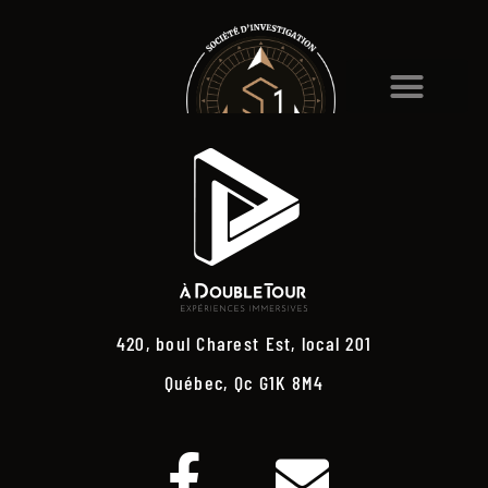
420, boul Charest Est, local 201
Québec, Qc G1K 8M4