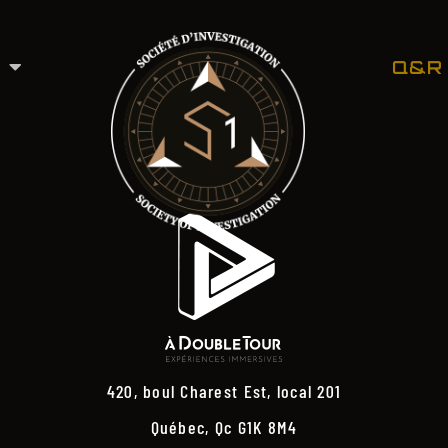
Q&R
420, boul Charest Est, local 201
Québec, Qc G1K 8M4