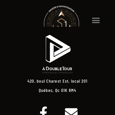
420, boul Charest Est, local 201
Québec, Qc G1K 8M4