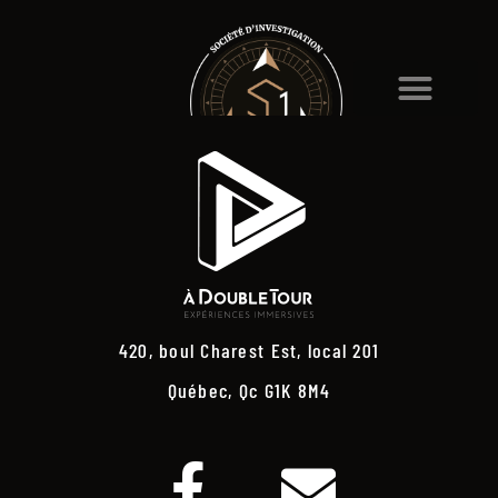
420, boul Charest Est, local 201
Québec, Qc G1K 8M4