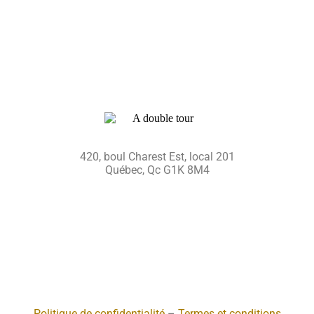
420, boul Charest Est, local 201
Québec, Qc G1K 8M4
Politique de confidentialité
–
Termes et conditions