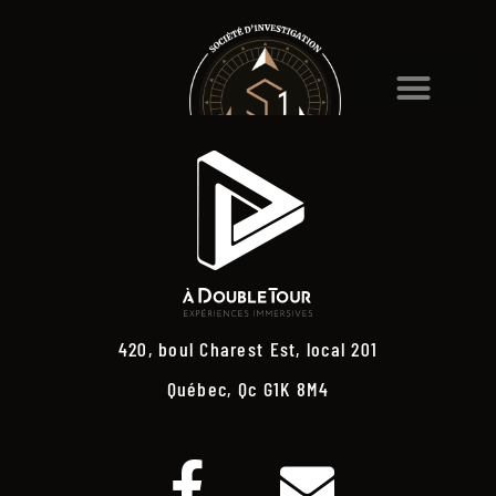
420, boul Charest Est, local 201
Québec, Qc G1K 8M4