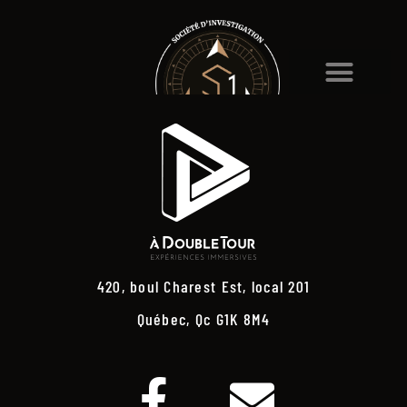
420, boul Charest Est, local 201
Québec, Qc G1K 8M4