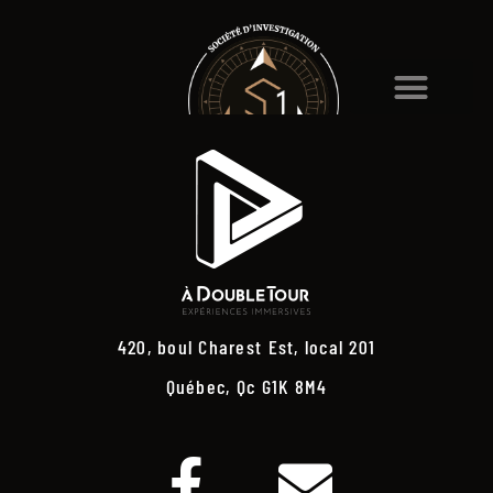
420, boul Charest Est, local 201
Québec, Qc G1K 8M4