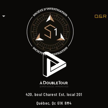
Q&R
420, boul Charest Est, local 201
Québec, Qc G1K 8M4