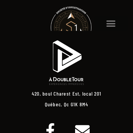
420, boul Charest Est, local 201
Québec, Qc G1K 8M4