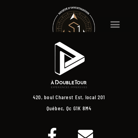
420, boul Charest Est, local 201
Québec, Qc G1K 8M4