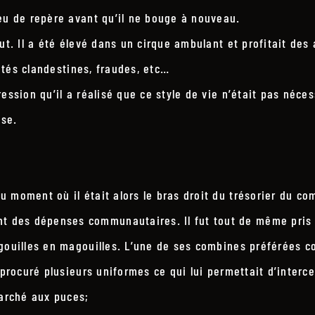
ieu de repère avant qu’il ne bouge à nouveau.
t. Il a été élevé dans un cirque ambulant et profitait des 
ivités clandestines, fraudes, etc…
ssion qu’il a réalisé que ce style de vie n’était pas nécess
ise.
:
 moment où il était alors le bras droit du trésorier du com
des dépenses communautaires. Il fut tout de même pris su
gouilles en magouilles. L’une de ses combines préférées co
procuré plusieurs uniformes ce qui lui permettait d’intercep
 marché aux puces;