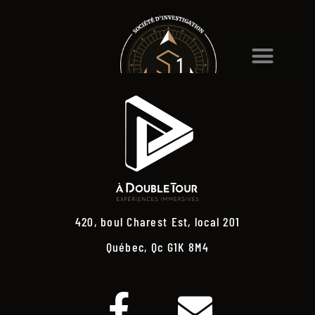
420, boul Charest Est, local 201
Québec, Qc G1K 8M4