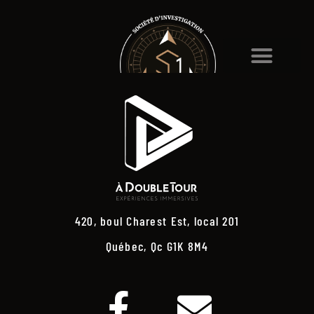
420, boul Charest Est, local 201
Québec, Qc G1K 8M4