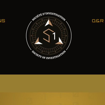
NS
Q&R