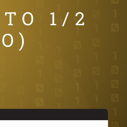
TO 1/2
O)